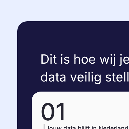
Dit is hoe wij j
data veilig stel
01
Jouw data blijft in Nederlan