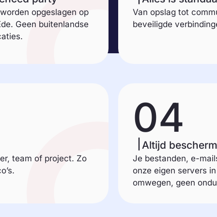
 worden opgeslagen op
Van opslag tot comm
Ede. Geen buitenlandse
beveiligde verbindinge
aties.
04
Altijd bescher
r, team of project. Zo
Je bestanden, e-mai
o’s.
onze eigen servers i
omwegen, geen onduid