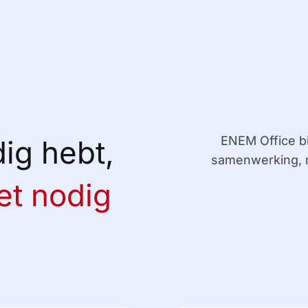
ENEM Office bi
dig hebt,
samenwerking, m
et nodig