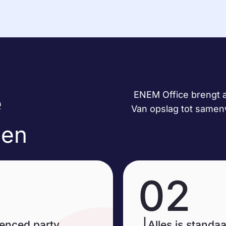
ENEM Office brengt a
e
Van opslag tot samenw
len
02
denced party
Alles is standa