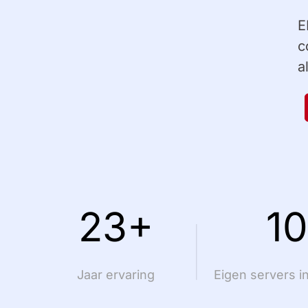
E
c
a
23+
1
Jaar ervaring
Eigen servers 