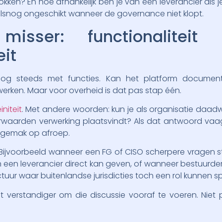
okken? En hoe afhankelijk ben je van één leverancier als je
 alsnog ongeschikt wanneer de governance niet klopt.
misser: functionaliteit
eit
n nog steeds met functies. Kan het platform docum
werken. Maar voor overheid is dat pas stap één.
niteit
. Met andere woorden: kun je als organisatie daadw
rwaarden verwerking plaatsvindt? Als dat antwoord vaag 
 gemak op afroep.
r. Bijvoorbeeld wanneer een FG of CISO scherpere vragen 
 een leverancier direct kan geven, of wanneer bestuurd
tuur waar buitenlandse jurisdicties toch een rol kunnen s
et verstandiger om die discussie vooraf te voeren. Niet