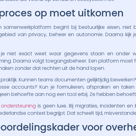
eproces op moet uitkomen
amenwerkplatform begint bij bestuurlijke eisen, niet 
 gebied van privacy, beheer en autonomie. Daarna kijk j
s je niet exact weet waar gegevens staan en onder we
rming. Daarna volgt toegangsbeheer. Een platform moet f
maken zonder dat rechten uit de hand lopen.
 praktijk. Kunnen teams documenten gelijktijdig bewerken? 
osse accounts? Kun je formulieren, afspraken en take
n behoefte aan nog een tool erbij. Ze hebben behoefte
 ondersteuning
is geen luxe. Bij migraties, incidenten en
derlandse context begrijpt. Dat scheelt tijd, misverstanden
eoordelingskader voor overh