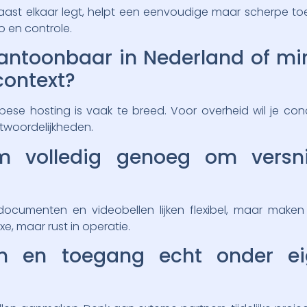
naast elkaar legt, helpt een eenvoudige maar scherpe to
o en controle.
aantoonbaar in Nederland of m
context?
se hosting is vaak te breed. Voor overheid wil je conc
twoordelijkheden.
rm volledig genoeg om versn
 documenten en videobellen lijken flexibel, maar mak
uxe, maar rust in operatie.
en en toegang echt onder e