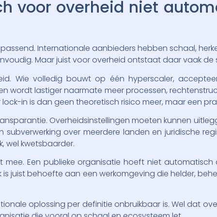
 voor overheid niet automa
 passend. Internationale aanbieders hebben schaal, her
voudig. Maar juist voor overheid ontstaat daar vaak de
kheid. Wie volledig bouwt op één hyperscaler, accepte
ren wordt lastiger naarmate meer processen, rechtenstr
lock-in is dan geen theoretisch risico meer, maar een prakt
transparantie. Overheidsinstellingen moeten kunnen uitl
en subverwerking over meerdere landen en juridische reg
k, wel kwetsbaarder.
it mee. Een publieke organisatie hoeft niet automatisc
k is juist behoefte aan een werkomgeving die helder, behe
ationale oplossing per definitie onbruikbaar is. Wel dat
isatie die vooral op schaal en ecosysteem let.