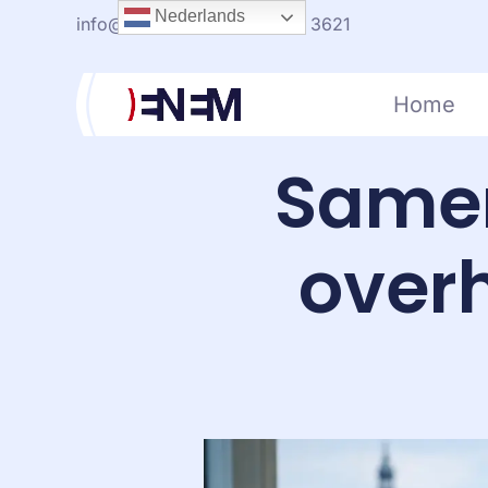
Nederlands
info@enem.nl
+31(0)20-330 3621
Home
Samen
overh