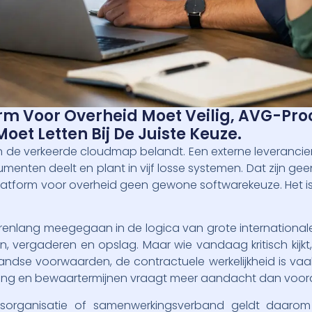
 Voor Overheid Moet Veilig, AVG-Proof
oet Letten Bij De Juiste Keuze.
in de verkeerde cloudmap belandt. Een externe leverancie
menten deelt en plant in vijf losse systemen. Dat zijn geen 
atform voor overheid geen gewone softwarekeuze. Het is 
arenlang meegegaan in de logica van grote internationale 
vergaderen en opslag. Maar wie vandaag kritisch kijkt, z
andse voorwaarden, de contractuele werkelijkheid is vaa
ging en bewaartermijnen vraagt meer aandacht dan voor
sorganisatie of samenwerkingsverband geldt daarom 