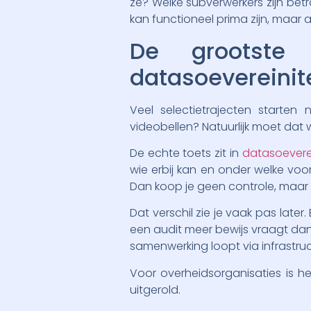
ze? Welke subverwerkers zijn betr
kan functioneel prima zijn, maar
De grootste 
datasoevereinit
Veel selectietrajecten starte
videobellen? Natuurlijk moet dat 
De echte toets zit in
datasoeverei
wie erbij kan en onder welke voo
Dan koop je geen controle, maar
Dat verschil zie je vaak pas late
een audit meer bewijs vraagt dan
samenwerking loopt via infrastruc
Voor overheidsorganisaties is h
uitgerold.