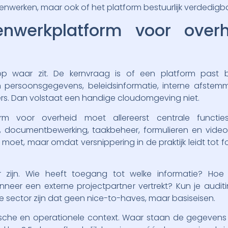
werken, maar ook of het platform bestuurlijk verdedigbaa
werkplatform voor over
p waar zit. De kernvraag is of een platform past bij
n persoonsgegevens, beleidsinformatie, interne afst
ers. Dan volstaat een handige cloudomgeving niet.
rm voor overheid moet allereerst centrale functie
 documentbewerking, taakbeheer, formulieren en videove
moet, maar omdat versnippering in de praktijk leidt tot 
 zijn. Wie heeft toegang tot welke informatie? Ho
neer een externe projectpartner vertrekt? Kun je auditi
 sector zijn dat geen nice-to-haves, maar basiseisen.
idische en operationele context. Waar staan de gegevens