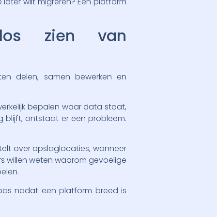
 later wilt migreren? Een platform
 los zien van
enten delen, samen bewerken en
erkelijk bepalen waar data staat,
blijft, ontstaat er een probleem.
stelt over opslaglocaties, wanneer
ers willen weten waarom gevoelige
pelen.
 pas nadat een platform breed is