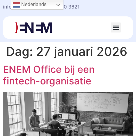
Nederlands
info@enem.nl
+31(0)20-330 3621
Dag:
27 januari 2026
ENEM Office bij een
fintech-organisatie